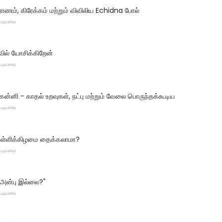
ராணம், கிரேக்கம் மற்றும் விவிலிய Echidna போல்
 கூடியவை
வில் யோசிக்கிறேன்
 கூடியவை
 கன்னி - காதல் உறவுகள், நட்பு மற்றும் வேலை பொருந்தக்கூடிய
 கூடியவை
ெள்ளிக்கிழமை தைக்கலாமா?
 கூடியவை
ு, அன்பு இல்லை?"
 கூடியவை