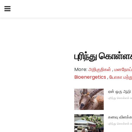
புரிந்து கொள்
More:
அறிகுறிகள்
,
மனநோய்
Bioenergetics
,
யோகா மற்று
ஏன் ஒரு ஆடு
புரிந்து கொள்ளக்
கனவு விளக்கம
புரிந்து கொள்ளக்