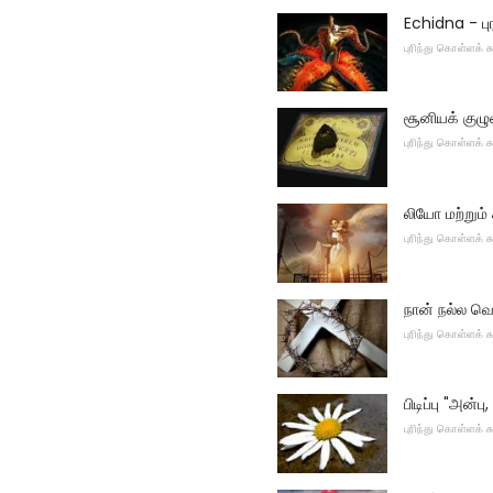
Echidna - பு
புரிந்து கொள்ளக்
சூனியக் குழு
புரிந்து கொள்ளக்
லியோ மற்றும்
புரிந்து கொள்ளக்
நான் நல்ல வ
புரிந்து கொள்ளக்
பிடிப்பு "அன்ப
புரிந்து கொள்ளக்