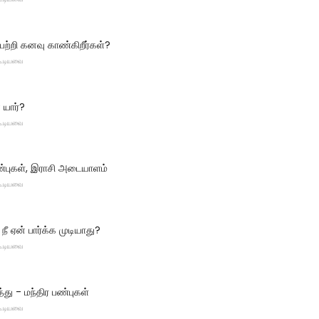
பற்றி கனவு காண்கிறீர்கள்?
 கூடியவை
யார்?
 கூடியவை
பண்புகள், இராசி அடையாளம்
 கூடியவை
ீ ஏன் பார்க்க முடியாது?
 கூடியவை
்து - மந்திர பண்புகள்
 கூடியவை