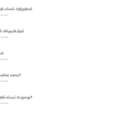
்றி மக்கள் அறிகுறிகள்
 கூடியவை
 மீள்குடியேற்றம்
 கூடியவை
கள்
 கூடியவை
றி என்ன கனவு?
 கூடியவை
் எப்படிப் பெறுவது?
 கூடியவை