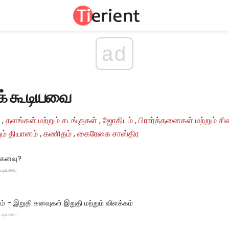
ad
ளக் கூடியவை
,
தளங்கள் மற்றும் சடங்குகள்
,
ஜோதிடம்
,
பிரார்த்தனைகள் மற்றும் ச
ம் தியானம்
,
கணிதம்
,
கைரேகை சாஸ்திர
 கனவு?
 கூடியவை
் - இறுதி கனவுகள் இறுதி மற்றும் விளக்கம்
 கூடியவை