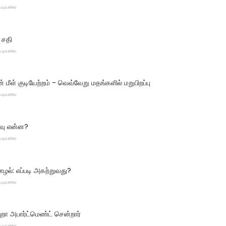
 கூடியவை
் சதி
 கூடியவை
மீள் குடியேற்றம் - வெவ்வேறு மதங்களில் மறுபிறப்பு
 கூடியவை
வு என்ன?
 கூடியவை
ல்: எப்படி அகற்றுவது?
 கூடியவை
றா அபார்ட்மெண்ட் சென்றார்
 கூடியவை