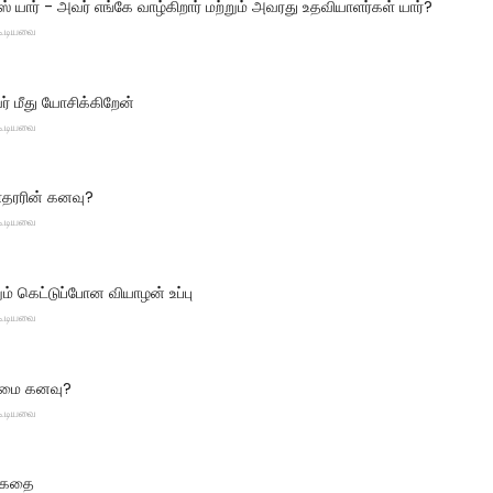
் யார் - அவர் எங்கே வாழ்கிறார் மற்றும் அவரது உதவியாளர்கள் யார்?
 கூடியவை
ர் மீது யோசிக்கிறேன்
 கூடியவை
தரரின் கனவு?
 கூடியவை
ும் கெட்டுப்போன வியாழன் உப்பு
 கூடியவை
ஆமை கனவு?
 கூடியவை
 கதை