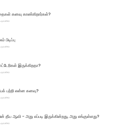
்தைகள் கனவு காண்கிறார்கள்?
 கூடியவை
் பிடிப்பு
 கூடியவை
ட்டேரிகள் இருக்கிறதா?
 கூடியவை
பேக் பற்றி என்ன கனவு?
 கூடியவை
 தீய ஆவி - அது எப்படி இருக்கின்றது, அது எங்குள்ளது?
 கூடியவை