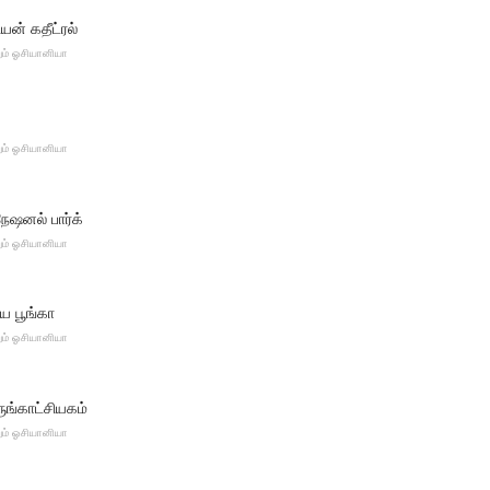
யன் கதீட்ரல்
ும் ஓசியானியா
ும் ஓசியானியா
நேஷனல் பார்க்
ும் ஓசியானியா
ய பூங்கா
ும் ஓசியானியா
ுங்காட்சியகம்
ும் ஓசியானியா