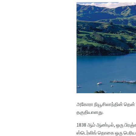
அகோரா நியூசிலாந்தின் தென் தீ
தகுதியானது.
1838 ஆம் ஆண்டில், ஒரு பிரஞ்சு
ஸ்டெர்லிங் தொகை ஒரு பெரிய அ