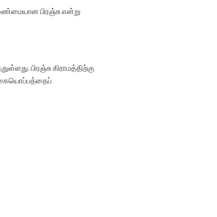
் உண்மையான பிரஞ்சு என்று
ுள்ளது. பிரஞ்சு கிராமத்திற்கு
, கையொப்பத்தைப்