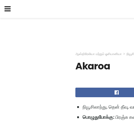
ஆஸ்திரேலியா மற்றும் ஓசியானியா
நியூச
Akaroa
நியூசிலாந்து, தென் தீவு, வ
பொழுதுபோக்கு:
பிரஞ்சு க