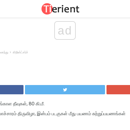
ad
ிலாந்து
கிறிஸ்ட்சர்ச்
ங்காள தீவுகள், 80 கி.மீ.
லாச்சாரம் திருவிழா, இன்பம் படகுகள் மீது பயணம் சுற்றுப்பயணங்கள்