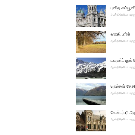
புனித கம்யூனி
ஆஸ்திரேலியா மற்ற
ஹாகி பார்க்
ஆஸ்திரேலியா மற்ற
மவுண்ட் குக் 
ஆஸ்திரேலியா மற்ற
நெல்சன் தேசி
ஆஸ்திரேலியா மற்ற
கேன்டர்பரி அர
ஆஸ்திரேலியா மற்ற