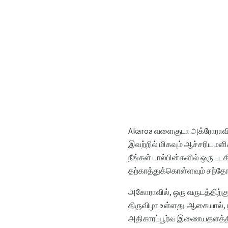
Akaroa வளைகுடா அக்ரோராவி
இவற்றில் மிகவும் ஆச்சரியமளிக
நீங்கள் டால்பின்களில் ஒரு பட
தற்காத்துக்கொள்ளவும் சந்த
அகோராவில், ஒரு வருடத்திற்கு 
திருவிழா உள்ளது. ஆகையால், நி
அதிகாரப்பூர்வ இணையதளத்த