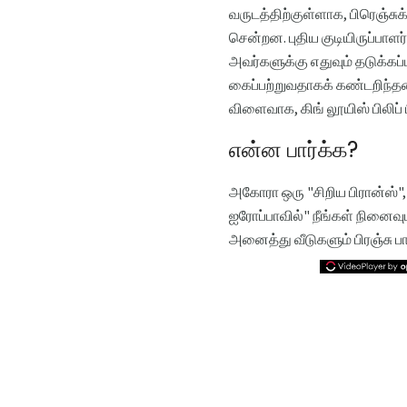
வருடத்திற்குள்ளாக, பிரெஞ்ச
சென்றன. புதிய குடியிருப்பாளர்
அவர்களுக்கு எதுவும் தடுக்கப
கைப்பற்றுவதாகக் கண்டறிந்தன
விளைவாக, கிங் லூயிஸ் பிலிப் ப
என்ன பார்க்க?
அகோரா ஒரு "சிறிய பிரான்ஸ்", 
ஐரோப்பாவில்" நீங்கள் நினைவுபட
அனைத்து வீடுகளும் பிரஞ்சு ப