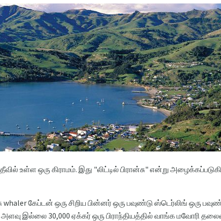
வில் உள்ள ஒரு கிராமம். இது "லிட்டில் பிரான்சு" என்று அழைக்கப்படுகி
 whaler கேப்டன் ஒரு சிறிய பின்னர் ஒரு பவுண்டு ஸ்டெர்லிங் ஒரு பவுண்
ளவு இல்லை 30,000 ஏக்கர் ஒரு பிராந்தியத்தில் வாங்க மவோரி தலைவர்