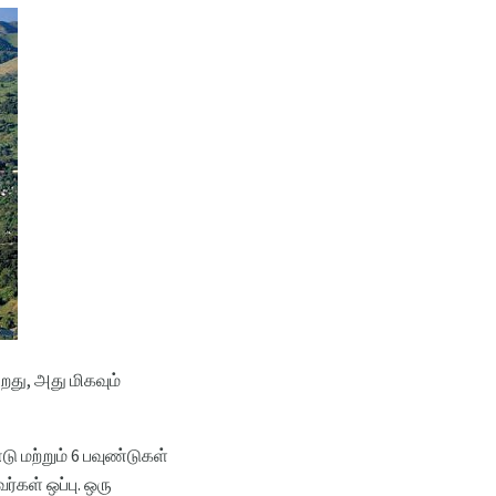
றது, அது மிகவும்
டு மற்றும் 6 பவுண்டுகள்
கள் ஒப்பு. ஒரு